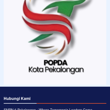
Hubungi Kami
SMPN 6 Pekalongan ⋅ Where Tomorrow's Leaders Come