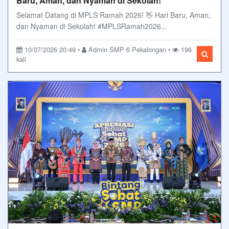
Baru, Aman, dan Nyaman di Sekolah!
Selamat Datang di MPLS Ramah 2026! 👋 Hari Baru, Aman,
dan Nyaman di Sekolah! #MPLSRamah2026...
10/07/2026 20:49 •
Admin SMP 6 Pekalongan •
196
kali