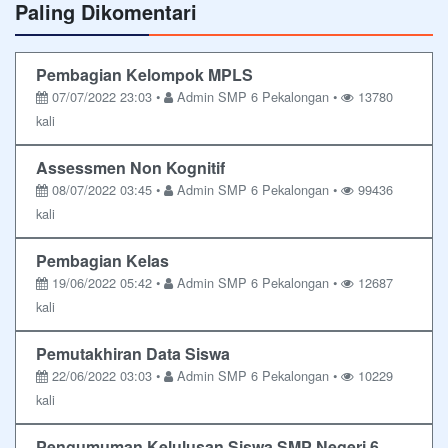
Paling Dikomentari
Pembagian Kelompok MPLS
07/07/2022 23:03 •
Admin SMP 6 Pekalongan •
13780
kali
Assessmen Non Kognitif
08/07/2022 03:45 •
Admin SMP 6 Pekalongan •
99436
kali
Pembagian Kelas
19/06/2022 05:42 •
Admin SMP 6 Pekalongan •
12687
kali
Pemutakhiran Data Siswa
22/06/2022 03:03 •
Admin SMP 6 Pekalongan •
10229
kali
Pengumuman Kelulusan Siswa SMP Negeri 6