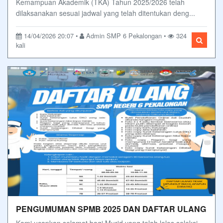
Kemampuan Akademik (TKA) Tahun 2025/2026 telah
dilaksanakan sesuai jadwal yang telah ditentukan deng...
14/04/2026 20:07 •
Admin SMP 6 Pekalongan •
324
kali
PENGUMUMAN SPMB 2025 DAN DAFTAR ULANG
Kami ucapkan selamat bagi Murid yang telah lolos seleksi