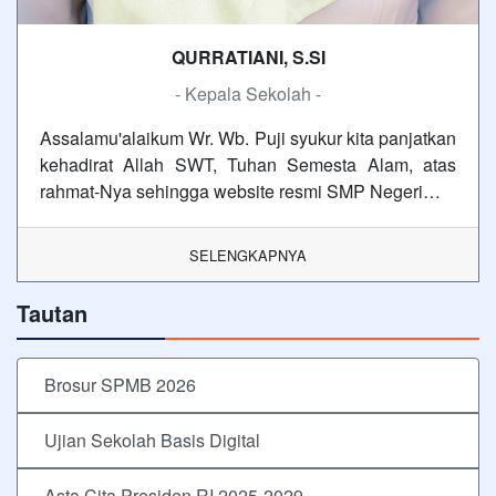
QURRATIANI, S.SI
- Kepala Sekolah -
Assalamu'alaikum Wr. Wb. Puji syukur kita panjatkan
kehadirat Allah SWT, Tuhan Semesta Alam, atas
rahmat-Nya sehingga website resmi SMP Negeri…
SELENGKAPNYA
Tautan
Brosur SPMB 2026
Ujian Sekolah Basis Digital
Asta Cita Presiden RI 2025-2029