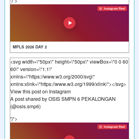
')">
Instagram Reel
MPLS 2026 DAY 2
<svg width=\"50px\" height=\"50px\" viewBox=\"0 0 60
60\" version=\"1.1\"
xmlns=\"https://www.w3.org/2000/svg\"
xmlns:xlink=\"https://www.w3.org/1999/xlink\">
</svg>
View this post on Instagram
A post shared by OSIS SMPN 6 PEKALONGAN
(@osis.smp6)
')">
Instagram Reel