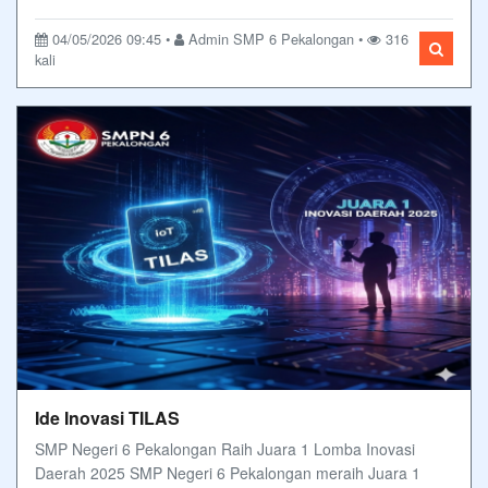
04/05/2026 09:45 •
Admin SMP 6 Pekalongan •
316
kali
Ide Inovasi TILAS
SMP Negeri 6 Pekalongan Raih Juara 1 Lomba Inovasi
Daerah 2025 SMP Negeri 6 Pekalongan meraih Juara 1