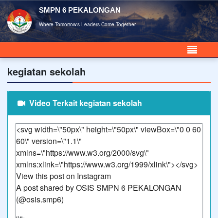
SMPN 6 PEKALONGAN
Where Tomorrow's Leaders Come Together
kegiatan sekolah
Video Terkait kegiatan sekolah
<svg width=\"50px\" height=\"50px\" viewBox=\"0 0 60
60\" version=\"1.1\"
xmlns=\"https://www.w3.org/2000/svg\"
xmlns:xlink=\"https://www.w3.org/1999/xlink\">
</svg>
View this post on Instagram
A post shared by OSIS SMPN 6 PEKALONGAN
(@osis.smp6)