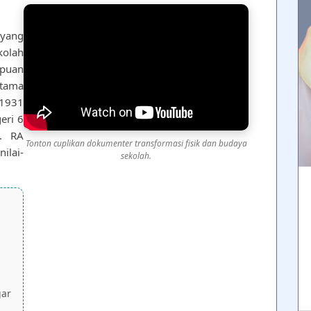
ang
kolah
mpuan
rtama
 1931
eri 6
. RA
Tonton cuplikan dokumenter transformasi fisik dan budaya
ilai-
sekolah.
gar