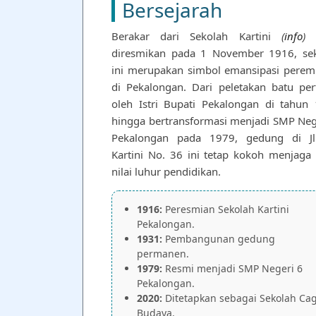
Bersejarah
Berakar dari Sekolah Kartini
(
info
)
y
diresmikan pada 1 November 1916, se
ini merupakan simbol emansipasi pere
di Pekalongan. Dari peletakan batu pe
oleh Istri Bupati Pekalongan di tahun
hingga bertransformasi menjadi SMP Neg
Pekalongan pada 1979, gedung di Jl
Kartini No. 36 ini tetap kokoh menjaga n
nilai luhur pendidikan.
1916:
Peresmian Sekolah Kartini
Pekalongan.
1931:
Pembangunan gedung
permanen.
1979:
Resmi menjadi SMP Negeri 6
Pekalongan.
2020:
Ditetapkan sebagai Sekolah Ca
Budaya.