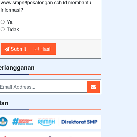
www.smpn6pekalongan.sch.id membantu
informasi?
Ya
Tidak
Submit
Hasil
erlangganan
lan