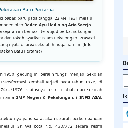
Peletakan Batu Pertama
i babak baru pada tanggal 22 Mei 1931 melalui
h tradisi refleksi dan inovasi dari pendidikan
rmanen oleh
Raden Ayu Hadining Ario Soerjo
6 Pekalongan!
bersejarah ini berhasil terwujud berkat sokongan
a dan tokoh Syarikat Islam Pekalongan. Prasasti
ng nyata di area sekolah hingga hari ini. (
Info
letakan Batu Pertama
)
B
 1950, gedung ini beralih fungsi menjadi Sekolah
 Transformasi kembali terjadi pada tahun 1976, di
4/U/1976, statusnya resmi diubah dari sekolah
Ik
an nama
SMP Negeri 6 Pekalongan
.
(
INFO ASAL
arsitekturnya yang sarat akan sejarah perkembangan
melalui SK Walikota No. 430/772 secara resmi