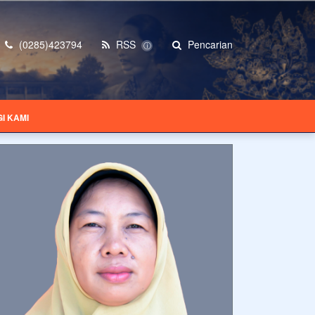
(0285)423794
RSS
Pencarian
ⓘ
I KAMI