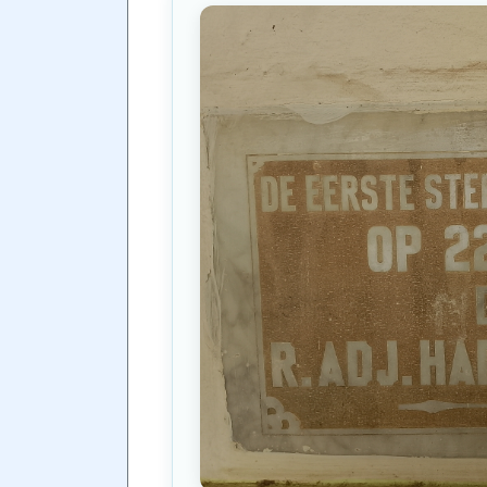
GURU / SESEPUH SEKOLAH
Dulu waktu Ibu mengajar, ruangannya 
ingat banget, pagi-pagi anak-anak h
luar, masuk kelas hati-hati jangan sam
IBU NIRNA EVA (ALUMNI PERTAMA “PEM
Nama saya Bu Nirna Eva… Ini saya al
pertama punya grup namanya ‘Pembar
dengan guru sangat baik, suasana hum
Pramuka kemah di luar juara 1, tari, v
NARASUMBER (CAGAR BUDAYA)
Melalui SK Walikota tahun 2020, SMP 
Cagar Budaya… Tingkat keasliannya mas
Tidak sembarangan untuk merubah ba