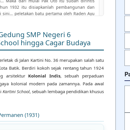
 Maka dari mulai Pak Oto itu sudah dirintis
ahun 1932 itu disiapkanlah pembangunan dan
i sini… peletakan batu pertama oleh Raden Ayu
h Gedung SMP Negeri 6
 School hingga Cagar Budaya
nya adalah Kartini School yang resmi digunakan
mber 1916 dan berpindah ke Jalan Kartini Nomor
letak di Jalan Kartini No. 36 merupakan salah satu
Kota Batik. Berdiri kokoh sejak rentang tahun 1924
P
g arsitektur
Kolonial Indis
, sebuah perpaduan
NSISI)
gaya kolonial modern pada zamannya. Pada awal
i Sekolah Kartini tahun 1942 saat pendudukan
ai
Kartini School
, sebuah lembaga pendidikan khusus
950), sekolah ditingkatkan menjadi Sekolah
 1951 menjadi Sekolah Kesejahteraan Keluarga
Permanen (1931)
lah kejuruan lain, SKP dirubah menjadi SMP
Yusuf.