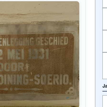
hanya 4-6 kelas di kiri dan 5 di kanan… Kami
arus nyapu dan ngepel dulu… sepatu ditaruh
pai kotor.
BAREP”)
umni dari SMP 6 yang pertama… Kami angkatan
ep’… Waktu itu bahagia banget, kedekatan
anistik… Kami ikut semua ekstrakurikuler,
oli, PMR juara terus se-Karesidenan.
J
Negeri 6 Pekalongan ditetapkan sebagai Sekolah
ih di atas 60%, seperti jendela dan prasasti.
ngunan aslinya sekarang.