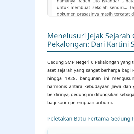
namanya Raden Oto Iskandar Dinata…
untuk membuat sekolah sendiri… T
dokumen prasasinya masih tercatat d
Hadining Suryo.
Menelusuri Jejak Sejara
Pekalongan: Dari Kartini
NARATOR
Bangunan SMP Negeri 6 Pekalongan dulu
sebagai tempat belajar tanggal 1 Nove
Gedung SMP Negeri 6 Pekalongan yang ter
36 Pekalongan tahun 1932.
aset sejarah yang sangat berharga bagi 
hingga 1928, bangunan ini mengusun
NARASUMBER (ERA PENDUDUKAN & TRA
harmonis antara kebudayaan Jawa dan 
Nama Kartini School berubah menjad
berdirinya, gedung ini difungsikan sebag
Jepang… Memasuki era revolusi (1
bagi kaum perempuan pribumi.
Kepandaian Putri (SKP), lalu tahun
Pertama (SKKP)…
Peletakan Batu Pertama Gedung 
Tahun 1976, bersamaan dengan seko
Negeri oleh Menteri Pendidikan Daud 