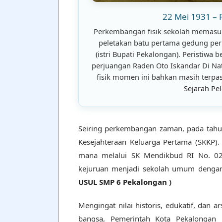
22 Mei 1931 – 
NARATOR
Perkembangan fisik sekolah memasuk
SMP Negeri 6 Pekalongan masa kini adala
peletakan batu pertama gedung pe
masa lampau… Jaya selalu SMP Negeri 
(istri Bupati Pekalongan). Peristiwa 
perjuangan Raden Oto Iskandar Di Nat
fisik momen ini bahkan masih terpasa
Sejarah Pe
Seiring perkembangan zaman, pada tahun
Kesejahteraan Keluarga Pertama (SKKP).
mana melalui SK Mendikbud RI No. 027
kejuruan menjadi sekolah umum deng
USUL SMP 6 Pekalongan
)
Mengingat nilai historis, edukatif, dan 
bangsa, Pemerintah Kota Pekalongan 