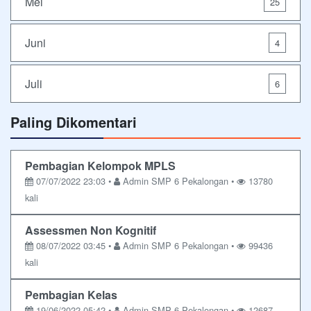
Mei
25
Juni
4
Juli
6
Paling Dikomentari
Pembagian Kelompok MPLS
07/07/2022 23:03 •
Admin SMP 6 Pekalongan •
13780
kali
Assessmen Non Kognitif
08/07/2022 03:45 •
Admin SMP 6 Pekalongan •
99436
kali
Pembagian Kelas
19/06/2022 05:42 •
Admin SMP 6 Pekalongan •
12687