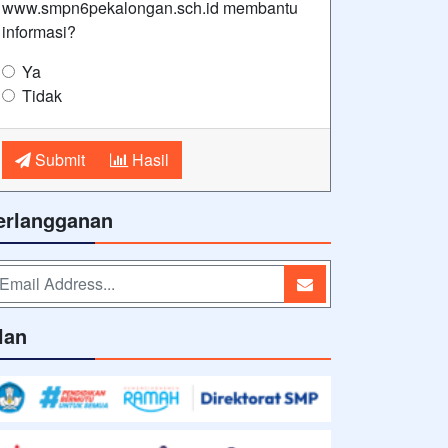
www.smpn6pekalongan.sch.id membantu
informasi?
Ya
Tidak
Submit
Hasil
erlangganan
lan