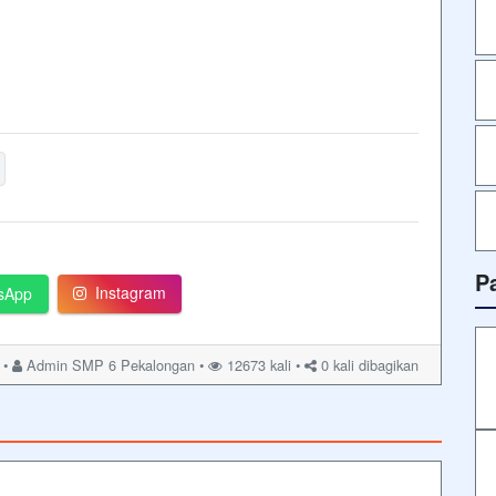
P
Instagram
sApp
 •
Admin SMP 6 Pekalongan •
12673 kali •
0
kali dibagikan