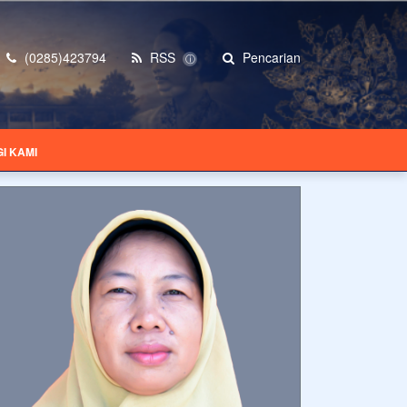
(0285)423794
RSS
Pencarian
ⓘ
I KAMI