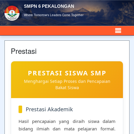
SMPN 6 PEKALONGAN
Where Tomorrow's Leaders Come Together
Prestasi
PRESTASI SISWA SMP
Menghargai Setiap Proses dan Pencapaian
Bakat Siswa
Prestasi Akademik
Hasil pencapaian yang diraih siswa dalam
bidang ilmiah dan mata pelajaran formal.