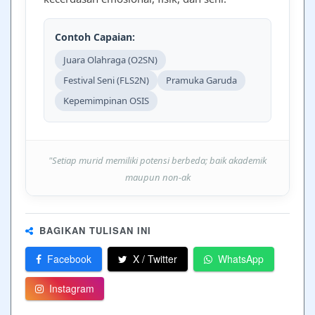
Contoh Capaian:
Juara Olahraga (O2SN)
Festival Seni (FLS2N)
Pramuka Garuda
Kepemimpinan OSIS
"Setiap murid memiliki potensi berbeda; baik akademik
maupun non-ak
BAGIKAN TULISAN INI
Facebook
X / Twitter
WhatsApp
Instagram