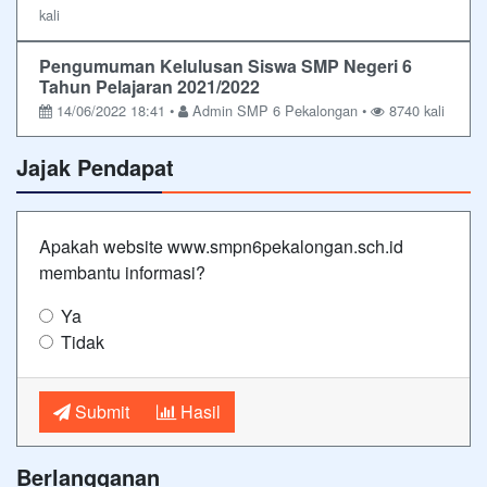
kali
Pengumuman Kelulusan Siswa SMP Negeri 6
Tahun Pelajaran 2021/2022
14/06/2022 18:41 •
Admin SMP 6 Pekalongan •
8740 kali
Jajak Pendapat
Apakah website www.smpn6pekalongan.sch.id
membantu informasi?
Ya
Tidak
Submit
Hasil
Berlangganan