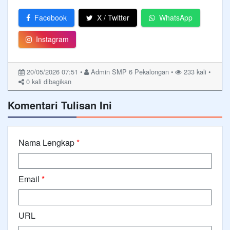
Facebook
X / Twitter
WhatsApp
Instagram
20/05/2026 07:51 •
Admin SMP 6 Pekalongan •
233 kali •
0
kali dibagikan
Komentari Tulisan Ini
Nama Lengkap
*
Email
*
URL